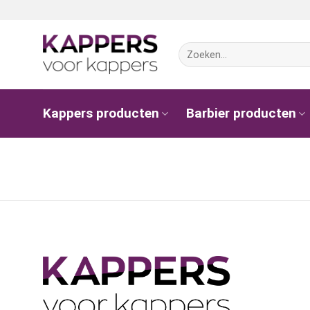
Ga
naar
inhoud
Zoeken
naar:
Kappers producten
Barbier producten