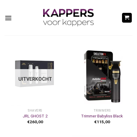
Ga
naar
inhoud
UITVERKOCHT
SHAVERS
TRIMMERS
JRL GHOST 2
Trimmer Babyliss Black
€
260,00
€
115,00