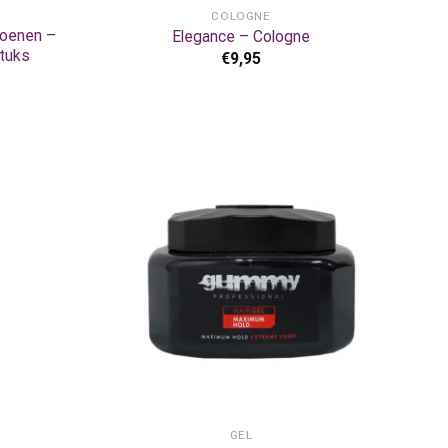
COLOGNE
oenen –
Elegance – Cologne
tuks
€
9,95
+
GEL