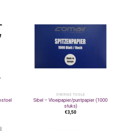
+
OVERIGE TOOLS
estoel
Sibel – Vloeipapier/puntpapier (1000
stuks)
€
3,50