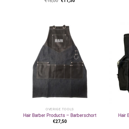
€
18,00
€
11,50
+
+
OVERIGE TOOLS
Hair Barber Products – Barberschort
Hair 
€
27,50