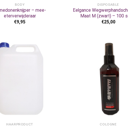
BODY
DISPOSABLE
medonenknijper – mee-
Eelgance Wegwerphandsch
eterverwijderaar
Maat M (zwart) – 100 s
€
9,95
€
25,00
+
HAARPRODUCT
COLOGNE