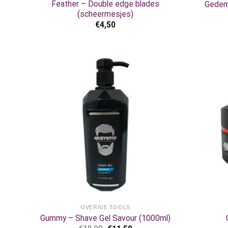
Feather – Double edge blades
Gedemi
(scheermesjes)
€
4,50
+
+
OVERIGE TOOLS
Gummy – Shave Gel Savour (1000ml)