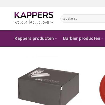
Ga
naar
inhoud
Zoeken
naar:
Kappers producten
Barbier producten