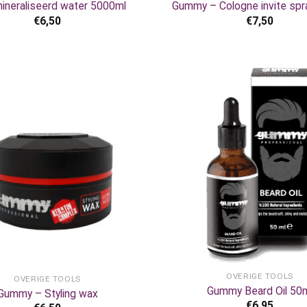
neraliseerd water 5000ml
Gummy – Cologne invite spr
€
6,50
€
7,50
+
OVERIGE TOOLS
OVERIGE TOOLS
Gummy Beard Oil 50
Gummy – Styling wax
€
6,95