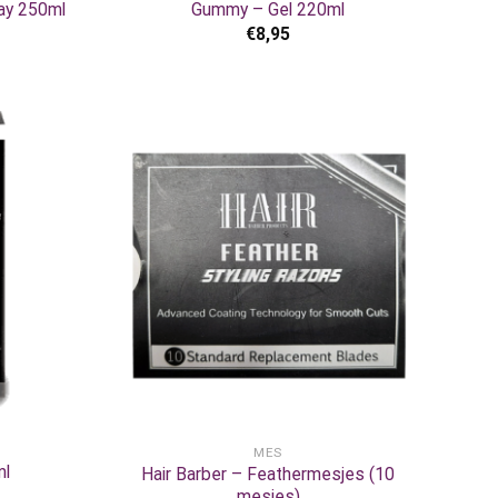
ay 250ml
Gummy – Gel 220ml
€
8,95
+
MES
ml
Hair Barber – Feathermesjes (10
mesjes)