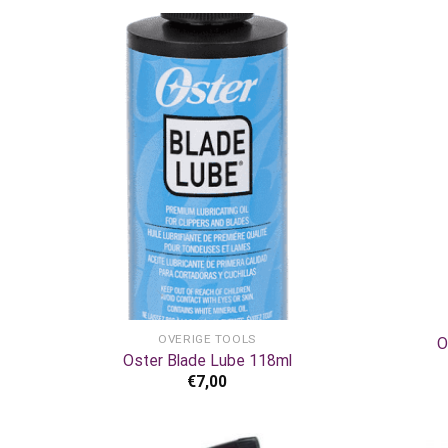
+
+
OVERIGE TOOLS
O
Oster Blade Lube 118ml
€
7,00