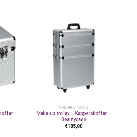
+
OVERIGE TOOLS
koffer –
Make-up trolley – Kapperskoffer –
Beautycase
€
185,00