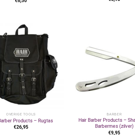
€
6,50
+
OVERIGE TOOLS
BARBER
Hair Barber Products – Sha
Barber Products – Rugtas
Barbermes (zilver)
€
26,95
€
9,95