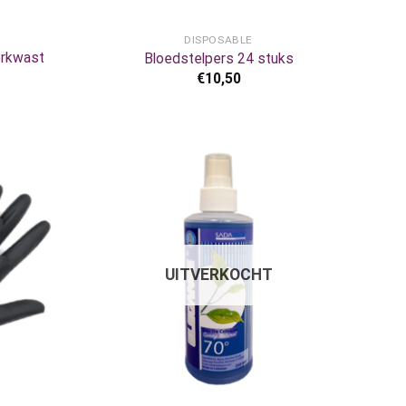
+
DISPOSABLE
erkwast
Bloedstelpers 24 stuks
€
10,50
UITVERKOCHT
+