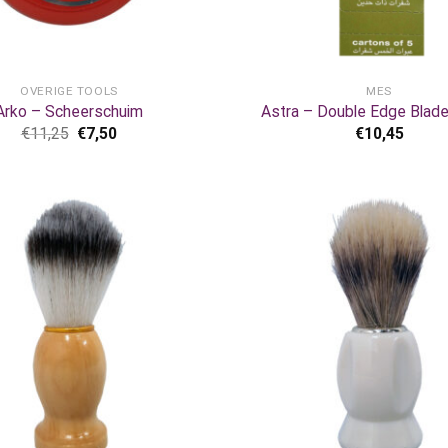
+
OVERIGE TOOLS
MES
Arko – Scheerschuim
Astra – Double Edge Blad
€
11,25
€
7,50
€
10,45