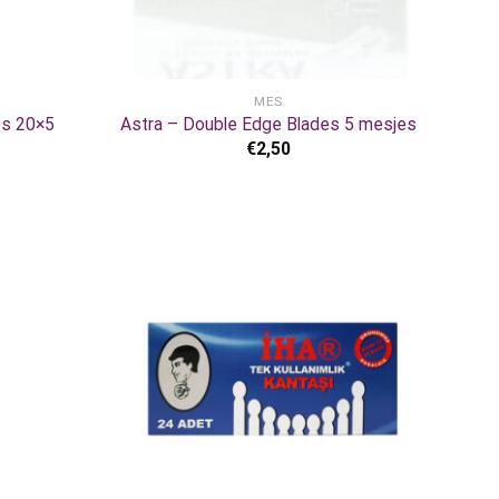
+
MES
es 20×5
Astra – Double Edge Blades 5 mesjes
€
2,50