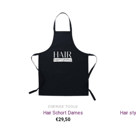
+
+
OVERIGE TOOLS
Hair Schort Dames
Hair st
€
29,50