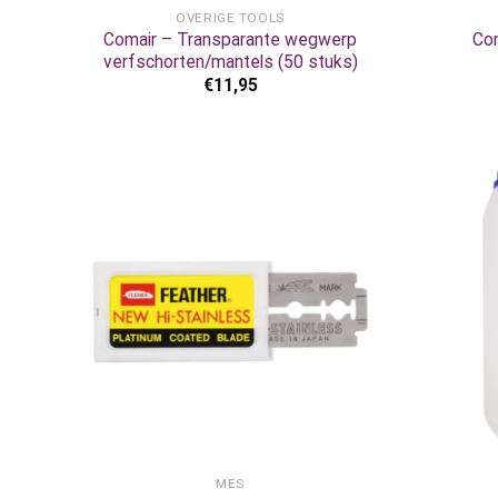
OVERIGE TOOLS
Comair – Transparante wegwerp
Co
verfschorten/mantels (50 stuks)
€
11,95
+
+
MES