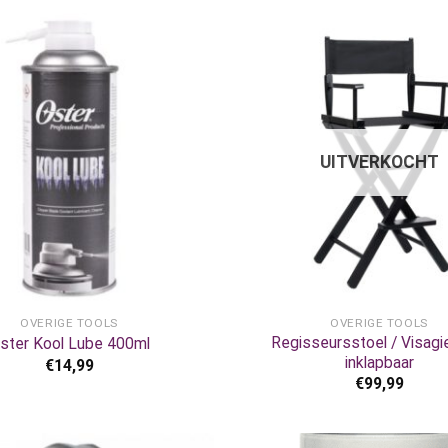
UITVERKOCHT
+
OVERIGE TOOLS
OVERIGE TOOLS
Regisseursstoel / Visagi
ster Kool Lube 400ml
inklapbaar
€
14,99
€
99,99