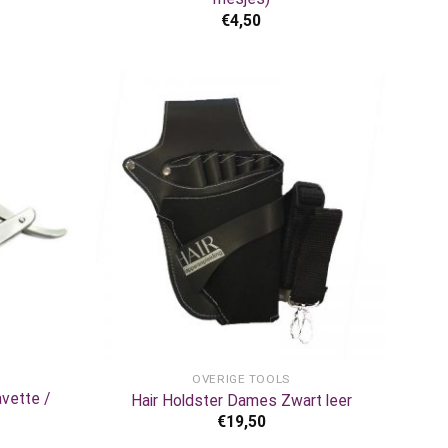
€
4,50
+
OVERIGE TOOLS
vette /
Hair Holdster Dames Zwart leer
€
19,50