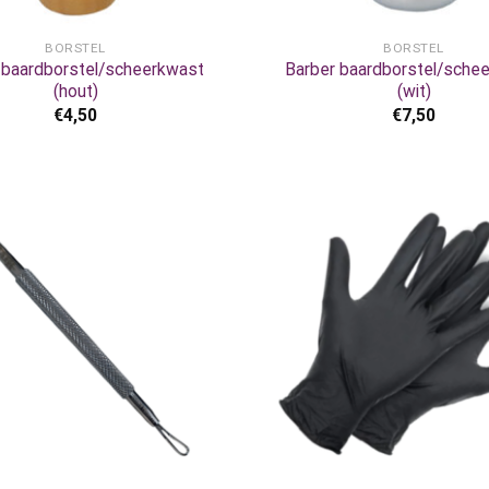
+
BORSTEL
BORSTEL
 baardborstel/scheerkwast
Barber baardborstel/sche
(hout)
(wit)
€
4,50
€
7,50
+