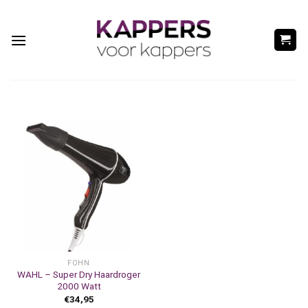
Ga
naar
inhoud
FÖHN
WAHL – Super Dry Haardroger
2000 Watt
€
34,95