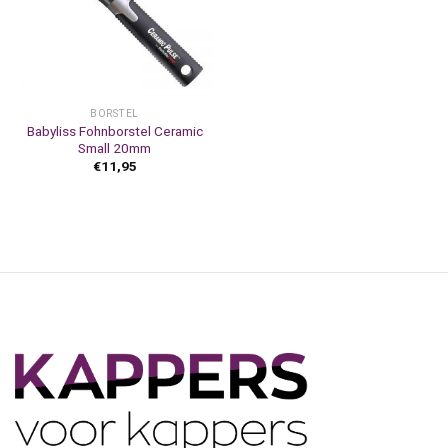
BORSTEL
Babyliss Fohnborstel Ceramic
Small 20mm
€
11,95