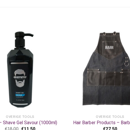
+
OVERIGE TOOLS
OVERIGE TOOLS
 Shave Gel Savour (1000ml)
Hair Barber Products – Bar
€
18,00
€
11,50
€
27,50