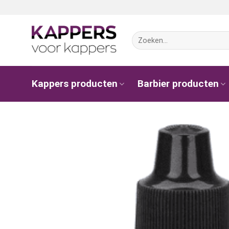
Ga
naar
inhoud
Zoeken
naar:
Kappers producten
Barbier producten