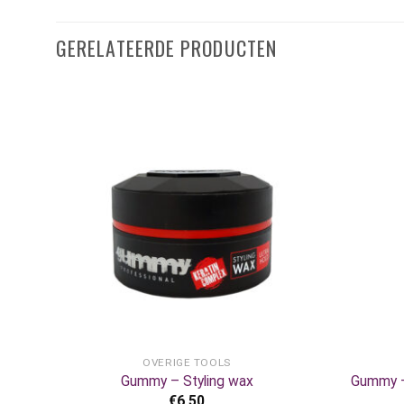
GERELATEERDE PRODUCTEN
+
+
OVERIGE TOOLS
k
Gummy – Styling wax
Gummy –
€
6,50