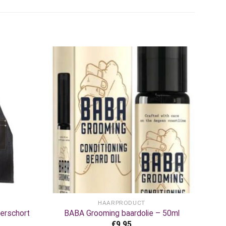
+
HAARPRODUCT
berschort
BABA Grooming baardolie – 50ml
€
9,95