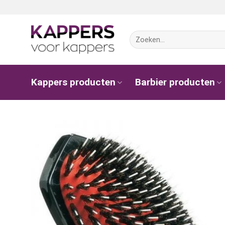
Ga
naar
inhoud
Zoeken
naar:
Kappers producten
Barbier producten