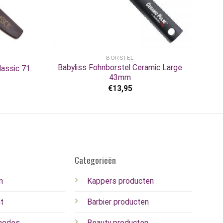
+
BORSTEL
Babyliss Fohnborstel Ceramic Large
lassic 71
43mm
€
13,95
Categorieën
n
Kappers producten
t
Barbier producten
hodes
Beauty producten