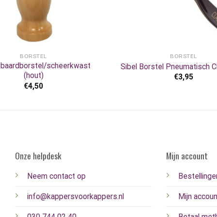
+
BORSTEL
BORSTEL
 baardborstel/scheerkwast
Sibel Borstel Pneumatisch C
(hout)
€
3,95
€
4,50
Onze helpdesk
Mijn account
Neem contact op
Bestellinge
info@kappersvoorkappers.nl
Mijn accoun
030 744 02 40
Betaal met