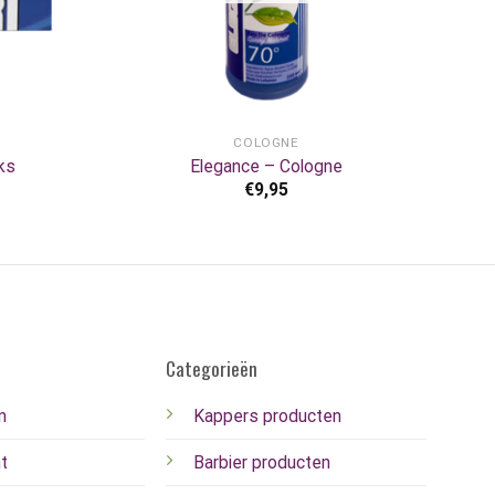
+
COLOGNE
ks
Elegance – Cologne
€
9,95
Categorieën
n
Kappers producten
t
Barbier producten