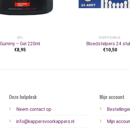
+
GEL
DISPOSABLE
Gummy – Gel 220ml
Bloedstelpers 24 stu
€
8,95
€
10,50
Onze helpdesk
Mijn account
Neem contact op
Bestellinge
info@kappersvoorkappers.nl
Mijn accoun