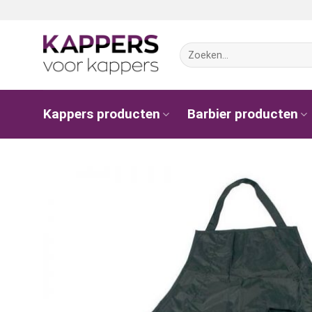
Ga
naar
inhoud
Zoeken
naar:
Kappers producten
Barbier producten