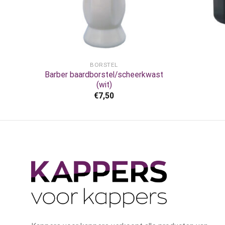
+
+
BORSTEL
Barber baardborstel/scheerkwast
(wit)
€
7,50