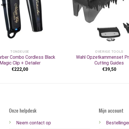
+
TONDEUSE
OVERIGE TOOLS
arber Combo Cordless Black
Wahl Opzetkammenset P
Magic Clip + Detailer
Cutting Guides
€
222,00
€
39,50
Onze helpdesk
Mijn account
Neem contact op
Bestellinge