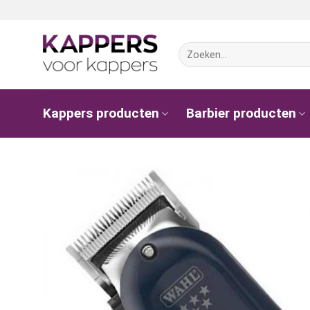
Ga
naar
inhoud
Zoeken
naar:
Kappers producten
Barbier producten