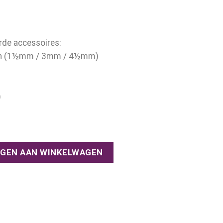
rde accessoires:
n (1½mm / 3mm / 4½mm)
)
al
GEN AAN WINKELWAGEN