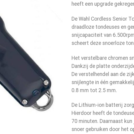
heeft een upgrade gekregen 
De Wahl Cordless Senior To
draadloze tondeuses en gen
snijcapaciteit van 6.500rp
scheert deze snoerloze to
Het verstelbare chromen sni
Dankzij de platte onderzijd
De verstelhendel aan de zij
snijlengte in één gemakkel
0.8 mm tot 2.5 mm.
De Lithium-ion batterij zor
Hierdoor heeft de tondeuse
70 minuten. Daarnaast kun 
snoer gebruiken door het o