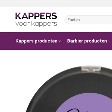
Ga
naar
inhoud
Zoeken
naar:
Kappers producten
Barbier producten