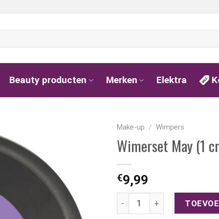
Beauty producten
Merken
Elektra
K
Make-up
/
Wimpers
Wimerset May (1 c
€
9,99
Wimerset May (1 cm) aantal
TOEVOE