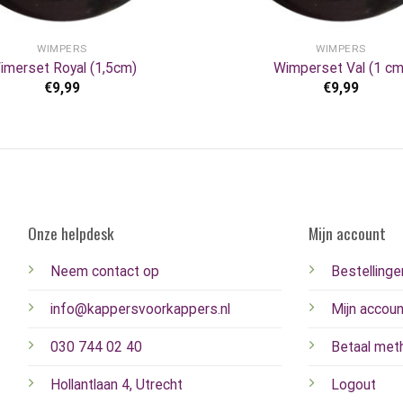
+
WIMPERS
WIMPERS
imerset Royal (1,5cm)
Wimperset Val (1 cm
€
9,99
€
9,99
Onze helpdesk
Mijn account
Neem contact op
Bestellinge
info@kappersvoorkappers.nl
Mijn accoun
030 744 02 40
Betaal met
Hollantlaan 4, Utrecht
Logout