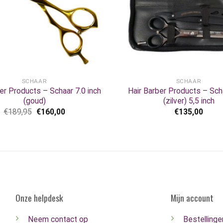
+
SCHAAR
SCHAAR
er Products – Schaar 7.0 inch
Hair Barber Products – Sc
(goud)
(zilver) 5,5 inch
€
189,95
€
160,00
€
135,00
Onze helpdesk
Mijn account
Neem contact op
Bestellinge