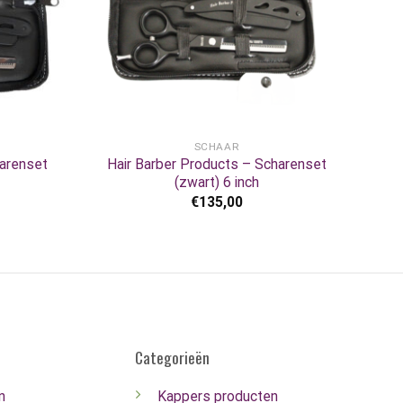
+
SCHAAR
harenset
Hair Barber Products – Scharenset
(zwart) 6 inch
€
135,00
Categorieën
n
Kappers producten