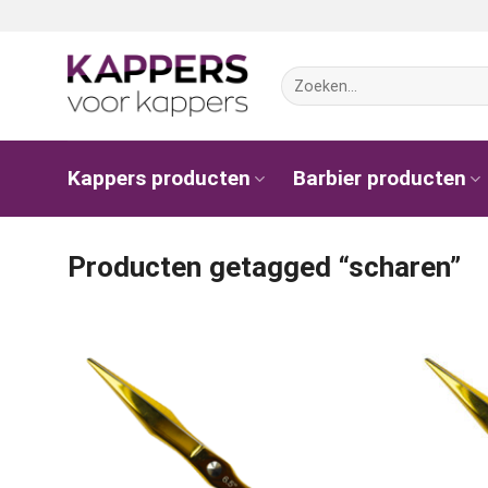
Ga
naar
inhoud
Zoeken
naar:
Kappers producten
Barbier producten
Producten getagged “scharen”