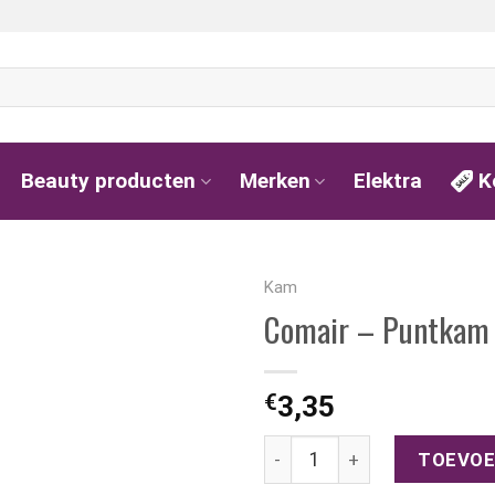
Beauty producten
Merken
Elektra
K
Kam
Comair – Puntkam 5
€
3,35
Comair - Puntkam 510 Black 
TOEVOE