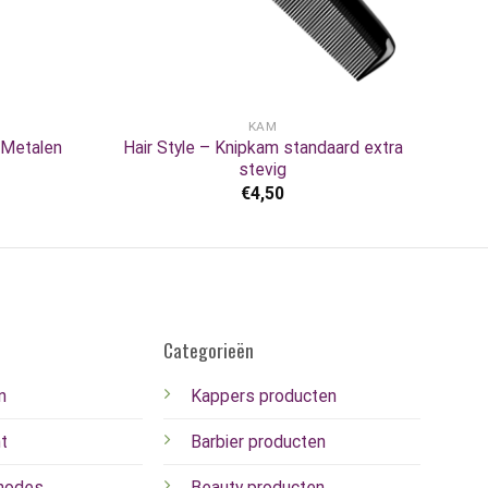
+
KAM
 Metalen
Hair Style – Knipkam standaard extra
stevig
€
4,50
Categorieën
n
Kappers producten
t
Barbier producten
hodes
Beauty producten