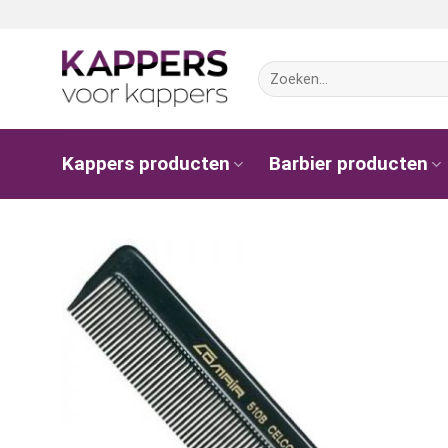
Ga
naar
inhoud
Zoeken
naar:
Kappers producten
Barbier producten