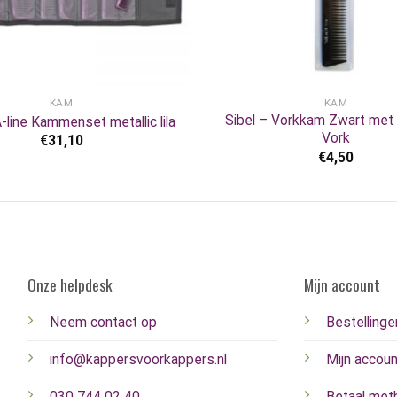
+
KAM
KAM
Sibel – Vorkkam Zwart met
-line Kammenset metallic lila
Vork
€
31,10
€
4,50
Onze helpdesk
Mijn account
Neem contact op
Bestellinge
info@kappersvoorkappers.nl
Mijn accoun
030 744 02 40
Betaal met