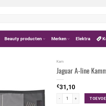
Beauty producten
Merken
Elektra
K
Kam
Jaguar A-line Kamm
€
31,10
Jaguar A-line Kammenset met
TOEVOE