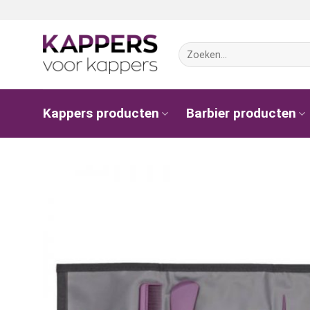
Ga
naar
inhoud
Zoeken
naar:
Kappers producten
Barbier producten