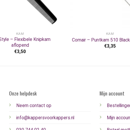
+
KAM
KAM
Style – Flexibele Knipkam
Comair – Puntkam 510 Black 
aflopend
€
3,35
€
3,50
Onze helpdesk
Mijn account
Neem contact op
Bestellinge
info@kappersvoorkappers.nl
Mijn accoun
030 744 02 40
Betaal met