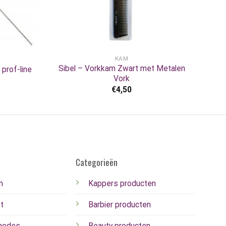
+
KAM
Sibel – Vorkkam Zwart met Metalen
prof-line
Vork
€
4,50
Categorieën
n
Kappers producten
t
Barbier producten
hodes
Beauty producten